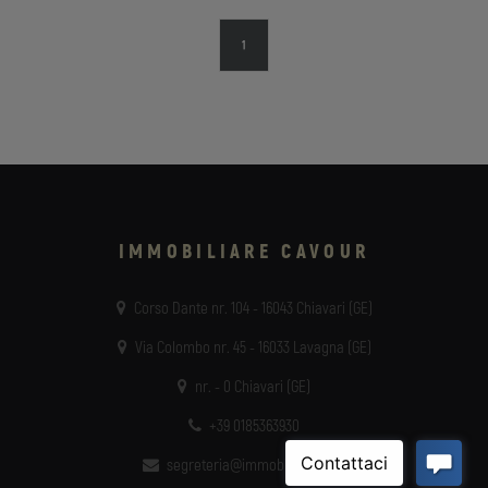
1
IMMOBILIARE CAVOUR
Corso Dante nr. 104 - 16043 Chiavari (GE)
Via Colombo nr. 45 - 16033 Lavagna (GE)
nr. - 0 Chiavari (GE)
+39 0185363930
segreteria@immobilicavour.it