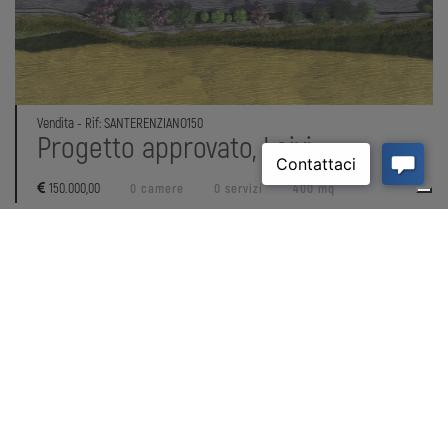
Vendita - Rif: SANTERENZIANO150
Progetto approvato, Leivi
150.000,00
0 camere
0 servizi
400 mq
1