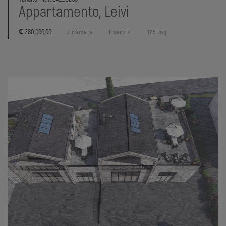
Appartamento, Leivi
280.000,00
3 camere
1 servizi
125 mq